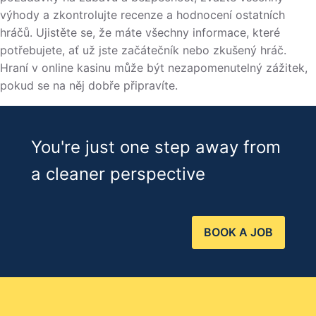
výhody a zkontrolujte recenze a hodnocení ostatních
hráčů. Ujistěte se, že máte všechny informace, které
potřebujete, ať už jste začátečník nebo zkušený hráč.
Hraní v online kasinu může být nezapomenutelný zážitek,
pokud se na něj dobře připravíte.
You're just one step away from
a cleaner perspective
BOOK A JOB