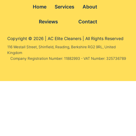
Home
Services
About
Reviews
Contact
Copyright © 2026 | AC Elite Cleaners | All Rights Reserved
116 Westall Street, Shinfield, Reading, Berkshire RG2 9RL, United
Kingdom
Company Registration Number: 11882993 - VAT Number: 325736789