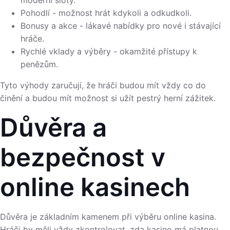
moderní sloty.
Pohodlí - možnost hrát kdykoli a odkudkoli.
Bonusy a akce - lákavé nabídky pro nové i stávající
hráče.
Rychlé vklady a výběry - okamžité přístupy k
penězům.
Tyto výhody zaručují, že hráči budou mít vždy co do
činění a budou mít možnost si užít pestrý herní zážitek.
Důvěra a
bezpečnost v
online kasinech
Důvěra je základním kamenem při výběru online kasina.
Hráči by měli vždy zkontrolovat, zda kasino má platnou