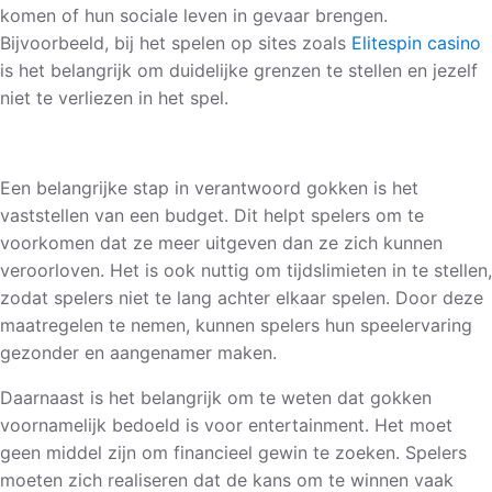
komen of hun sociale leven in gevaar brengen.
Bijvoorbeeld, bij het spelen op sites zoals
Elitespin casino
is het belangrijk om duidelijke grenzen te stellen en jezelf
niet te verliezen in het spel.
Een belangrijke stap in verantwoord gokken is het
vaststellen van een budget. Dit helpt spelers om te
voorkomen dat ze meer uitgeven dan ze zich kunnen
veroorloven. Het is ook nuttig om tijdslimieten in te stellen,
zodat spelers niet te lang achter elkaar spelen. Door deze
maatregelen te nemen, kunnen spelers hun speelervaring
gezonder en aangenamer maken.
Daarnaast is het belangrijk om te weten dat gokken
voornamelijk bedoeld is voor entertainment. Het moet
geen middel zijn om financieel gewin te zoeken. Spelers
moeten zich realiseren dat de kans om te winnen vaak