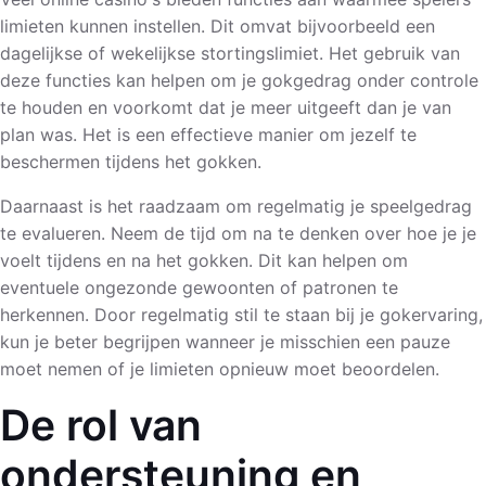
limieten kunnen instellen. Dit omvat bijvoorbeeld een
dagelijkse of wekelijkse stortingslimiet. Het gebruik van
deze functies kan helpen om je gokgedrag onder controle
te houden en voorkomt dat je meer uitgeeft dan je van
plan was. Het is een effectieve manier om jezelf te
beschermen tijdens het gokken.
Daarnaast is het raadzaam om regelmatig je speelgedrag
te evalueren. Neem de tijd om na te denken over hoe je je
voelt tijdens en na het gokken. Dit kan helpen om
eventuele ongezonde gewoonten of patronen te
herkennen. Door regelmatig stil te staan bij je gokervaring,
kun je beter begrijpen wanneer je misschien een pauze
moet nemen of je limieten opnieuw moet beoordelen.
De rol van
ondersteuning en