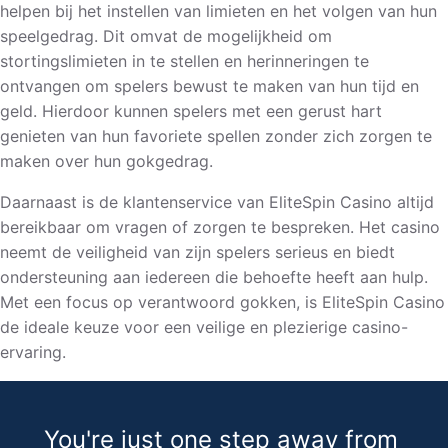
helpen bij het instellen van limieten en het volgen van hun
speelgedrag. Dit omvat de mogelijkheid om
stortingslimieten in te stellen en herinneringen te
ontvangen om spelers bewust te maken van hun tijd en
geld. Hierdoor kunnen spelers met een gerust hart
genieten van hun favoriete spellen zonder zich zorgen te
maken over hun gokgedrag.
Daarnaast is de klantenservice van EliteSpin Casino altijd
bereikbaar om vragen of zorgen te bespreken. Het casino
neemt de veiligheid van zijn spelers serieus en biedt
ondersteuning aan iedereen die behoefte heeft aan hulp.
Met een focus op verantwoord gokken, is EliteSpin Casino
de ideale keuze voor een veilige en plezierige casino-
ervaring.
You're just one step away from