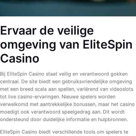
Ervaar de veilige
omgeving van EliteSpin
Casino
Bij EliteSpin Casino staat veilig en verantwoord gokken
centraal. De site biedt een gebruiksvriendelijke omgeving
met een breed scala aan spellen, variërend van videoslots
tot live casino-ervaringen. Nieuwe spelers worden
verwelkomd met aantrekkelijke bonussen, maar het casino
moedigt ook verantwoord speelgedrag aan. Dit wordt
ondersteund door duidelijke informatie en hulpbronnen.
EliteSpin Casino biedt verschillende tools om spelers te