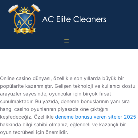
Online casino dünyası, özellikle son yıllarda büyük bir
popülarite kazanmıştır. Gelişen teknoloji ve kullanıcı dostu
arayüzler sayesinde, oyuncular için birçok fırsat
sunulmaktadır. Bu yazıda, deneme bonuslarının yanı sıra
hangi casino oyunlarının piyasada öne çıktığını
keşfedeceğiz. Özellikle
deneme bonusu veren siteler 2025
hakkında bilgi sahibi olmanız, eğlenceli ve kazançlı bir
oyun tecrübesi için önemlidir.