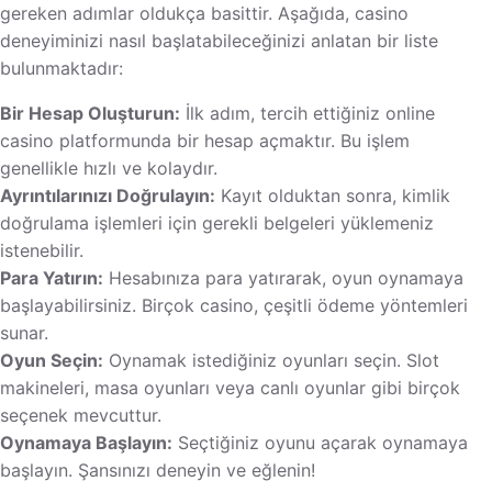
gereken adımlar oldukça basittir. Aşağıda, casino
deneyiminizi nasıl başlatabileceğinizi anlatan bir liste
bulunmaktadır:
Bir Hesap Oluşturun:
İlk adım, tercih ettiğiniz online
casino platformunda bir hesap açmaktır. Bu işlem
genellikle hızlı ve kolaydır.
Ayrıntılarınızı Doğrulayın:
Kayıt olduktan sonra, kimlik
doğrulama işlemleri için gerekli belgeleri yüklemeniz
istenebilir.
Para Yatırın:
Hesabınıza para yatırarak, oyun oynamaya
başlayabilirsiniz. Birçok casino, çeşitli ödeme yöntemleri
sunar.
Oyun Seçin:
Oynamak istediğiniz oyunları seçin. Slot
makineleri, masa oyunları veya canlı oyunlar gibi birçok
seçenek mevcuttur.
Oynamaya Başlayın:
Seçtiğiniz oyunu açarak oynamaya
başlayın. Şansınızı deneyin ve eğlenin!