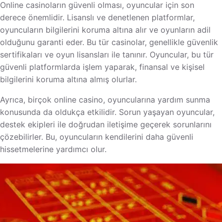
Online casinoların güvenli olması, oyuncular için son
derece önemlidir. Lisanslı ve denetlenen platformlar,
oyuncuların bilgilerini koruma altına alır ve oyunların adil
olduğunu garanti eder. Bu tür casinolar, genellikle güvenlik
sertifikaları ve oyun lisansları ile tanınır. Oyuncular, bu tür
güvenli platformlarda işlem yaparak, finansal ve kişisel
bilgilerini koruma altına almış olurlar.
Ayrıca, birçok online casino, oyuncularına yardım sunma
konusunda da oldukça etkilidir. Sorun yaşayan oyuncular,
destek ekipleri ile doğrudan iletişime geçerek sorunlarını
çözebilirler. Bu, oyuncuların kendilerini daha güvenli
hissetmelerine yardımcı olur.